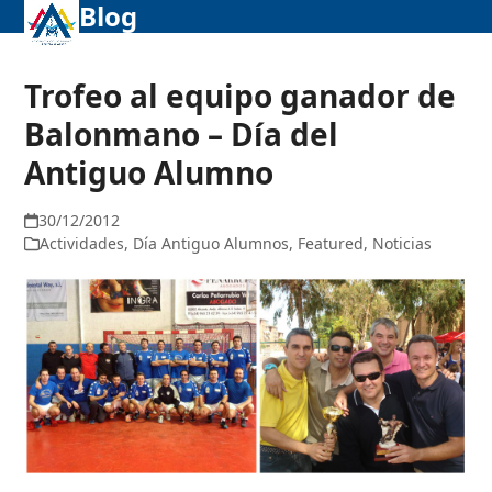
Blog
Abrir
Cerrar
Skip
to
menú
menú
content
móvil
móvil
Trofeo al equipo ganador de
Balonmano – Día del
Antiguo Alumno
30/12/2012
Actividades
,
Día Antiguo Alumnos
,
Featured
,
Noticias