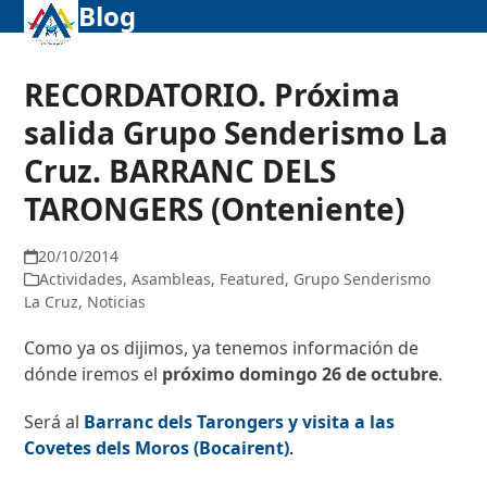
Blog
Abrir
Cerrar
Skip
to
menú
menú
content
móvil
móvil
RECORDATORIO. Próxima
salida Grupo Senderismo La
Cruz. BARRANC DELS
TARONGERS (Onteniente)
20/10/2014
Actividades
,
Asambleas
,
Featured
,
Grupo Senderismo
La Cruz
,
Noticias
Como ya os dijimos, ya tenemos información de
dónde iremos el
próximo domingo 26 de octubre
.
Será al
Barranc dels Tarongers y visita a las
Covetes dels Moros (Bocairent)
.