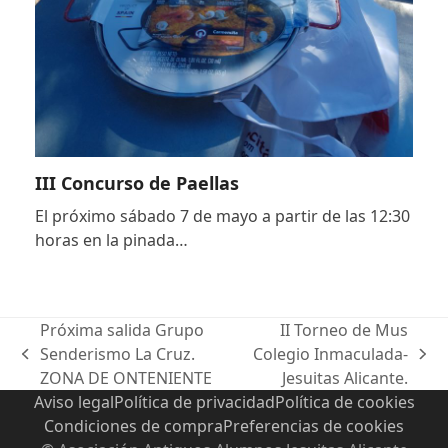
III Concurso de Paellas
El próximo sábado 7 de mayo a partir de las 12:30
horas en la pinada…
Próxima salida Grupo
II Torneo de Mus
Senderismo La Cruz.
Colegio Inmaculada-
previous
next
ZONA DE ONTENIENTE
Jesuitas Alicante.
post:
post:
Aviso legal
Política de privacidad
Política de cookies
Condiciones de compra
Preferencias de cookies