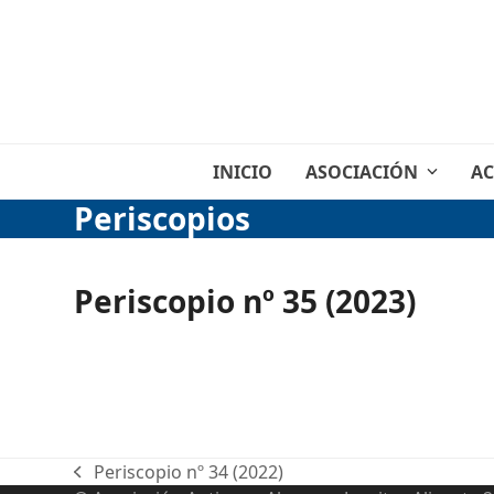
Skip
to
content
INICIO
ASOCIACIÓN
AC
Periscopios
Periscopio nº 35 (2023)
Periscopio nº 34 (2022)
previous