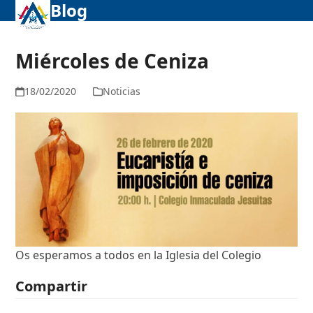
Blog
Abrir
Cerrar
Skip
to
menú
menú
content
móvil
móvil
Miércoles de Ceniza
18/02/2020
Noticias
Os esperamos a todos en la Iglesia del Colegio
Compartir