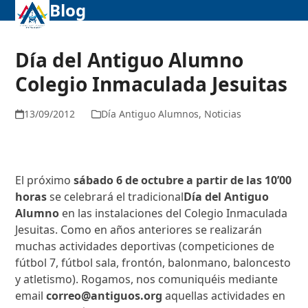
Blog
Abrir
Cerrar
Skip
to
menú
menú
content
móvil
móvil
Día del Antiguo Alumno
Colegio Inmaculada Jesuitas
13/09/2012
Día Antiguo Alumnos
,
Noticias
El próximo
sábado 6 de octubre a partir de las 10’00
horas
se celebrará el tradicional
Día del Antiguo
Alumno
en las instalaciones del Colegio Inmaculada
Jesuitas. Como en años anteriores se realizarán
muchas actividades deportivas (competiciones de
fútbol 7, fútbol sala, frontón, balonmano, baloncesto
y atletismo). Rogamos, nos comuniquéis mediante
email
correo@antiguos.org
aquellas actividades en