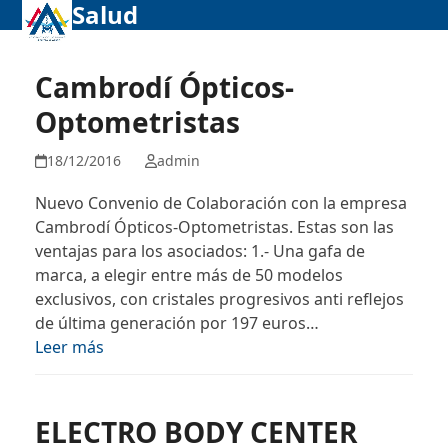
Salud
Abrir
Cerrar
Skip
to
menú
menú
content
móvil
móvil
Cambrodí Ópticos-
Optometristas
18/12/2016
admin
Nuevo Convenio de Colaboración con la empresa
Cambrodí Ópticos-Optometristas. Estas son las
ventajas para los asociados: 1.- Una gafa de
marca, a elegir entre más de 50 modelos
exclusivos, con cristales progresivos anti reflejos
de última generación por 197 euros…
Leer más
ELECTRO BODY CENTER