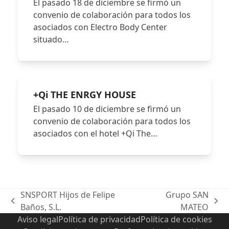
El pasado 18 de diciembre se firmó un
convenio de colaboración para todos los
asociados con Electro Body Center
situado…
+Qi THE ENRGY HOUSE
El pasado 10 de diciembre se firmó un
convenio de colaboración para todos los
asociados con el hotel +Qi The…
SNSPORT Hijos de Felipe
Grupo SAN
previous
next
Baños, S.L.
MATEO
post:
post:
Aviso legal
Política de privacidad
Política de cookies