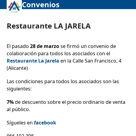
Convenios
Abrir
Cerrar
Skip
to
menú
menú
content
móvil
móvil
Restaurante LA JARELA
El pasado
28 de marzo
se firmó un convenio de
colaboración para todos los asociados con el
Restaurante La Jarela
en la Calle San Francisco, 4
(Alicante)
Las condiciones para todos los asociados son las
siguientes:
7%
de descuento sobre el precio ordinario de venta
al público.
Sígueles en
facebook