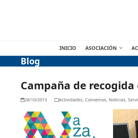
Skip
to
content
INICIO
ASOCIACIÓN
AC
Blog
Campaña de recogida
28/10/2015
Actividades
,
Convenios
,
Noticias
,
Serv